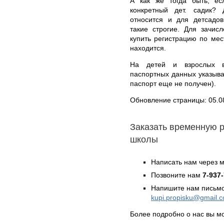
А как же тогда быть, ес
конкретный дет. садик?
относится и для детсадов
такие строгие. Для зачис
купить регистрацию по мес
находится.
На детей и взрослых в
паспортных данных указыва
паспорт еще не получен).
Обновление страницы: 05.0
Заказать временную 
школы
Написать нам через 
Позвоните нам
7-937
Напишите нам письмо
kupi.propisku@gmail.
Более подробно о нас вы м